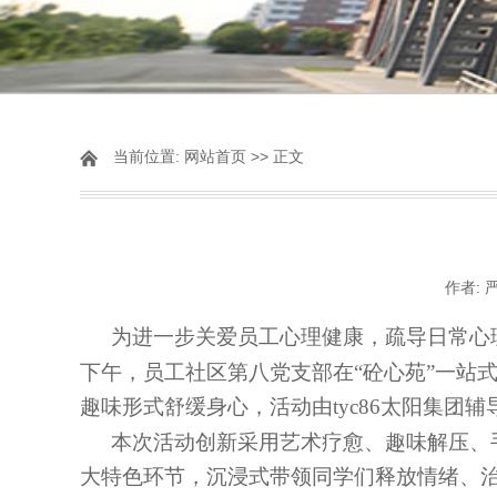
当前位置:
网站首页
>> 正文
作者: 
为进一步关爱员工心理健康，疏导日常心
下午，员工社区第八党支部在
“砼心苑”
一站
趣味形式舒缓身心，活动由tyc86太阳集团
本次活动创新采用艺术疗愈、趣味解压、
大特色环节，沉浸式带领同学们释放情绪、