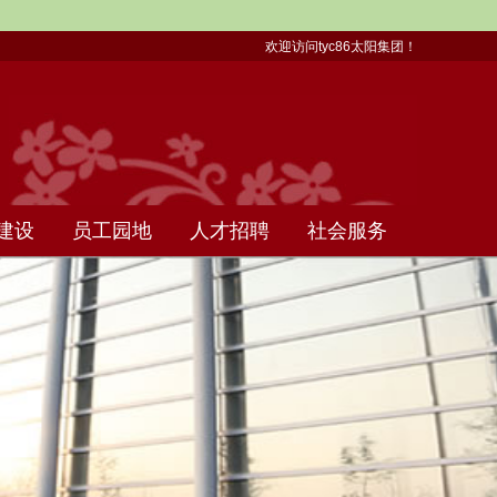
欢迎访问tyc86太阳集团！
建设
员工园地
人才招聘
社会服务