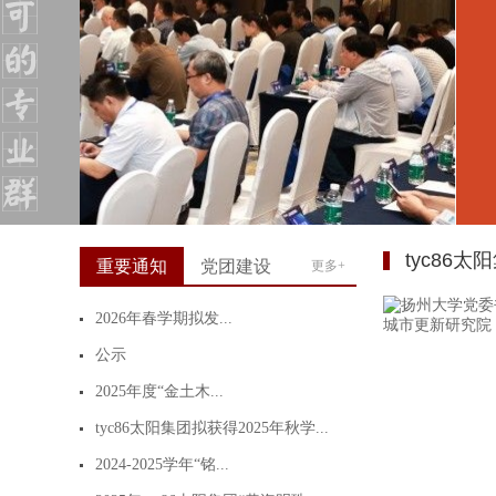
tyc86
重要通知
党团建设
更多+
2026年春学期拟发...
公示
2025年度“金土木...
tyc86太阳集团拟获得2025年秋学...
2024-2025学年“铭...