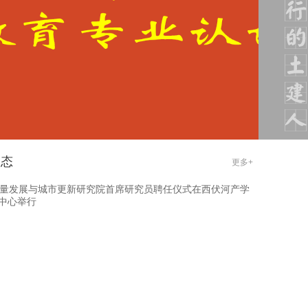
动态
更多+