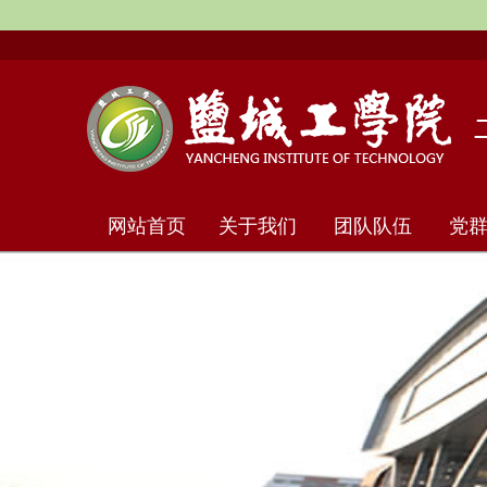
网站首页
关于我们
团队队伍
党