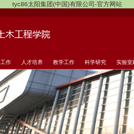
tyc86太阳集团(中国)有限公司-官方网站
群工作
人才培养
教学工作
科学研究
实验室