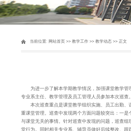
当前位置:
网站首页
>>
教学工作
>>
教学动态
>> 正文
为进一步了解
本学期
教学情况，加强课堂教学管
专业系主任、教学管理及员工管理人员
参加
本次巡查
本次巡查
重点是
课堂
教学
组织实施、员工出勤、
重
课堂管理。
巡查中发现两个方面问题较突出：一是
与课堂无关的事情。
针对
巡查中发现的
问题，巡查组
堂行为。
同时相关专业系、辅导员做好后续整改、跟