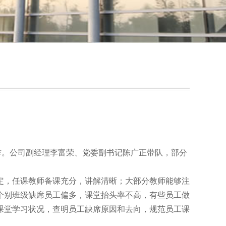
作。公司副经理李富荣、党委副书记陈广正带队，
部分
定，
任课教师备课充分，讲解清晰
；大部分教师能够注
个别班级缺席员工偏多，课堂抬头率不高，有些员工做
课堂学习状况，查明员工缺席原因和去向，
规范员工课