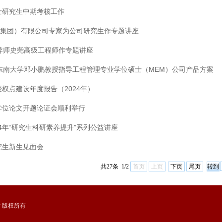
硕士研究生中期考核工作
集团）有限公司专家为公司研究生作专题讲座
业导师史尧高级工程师作专题讲座
邀请东南大学邓小鹏教授指导工程管理专业学位硕士（MEM）公司产品方案
授权点建设年度报告（2024年）
生学位论文开题论证会顺利举行
4年“研究生科研素养提升”系列公益讲座
究生新生见面会
共27条 1/2
首页
上页
下页
尾页
网站 版权所有