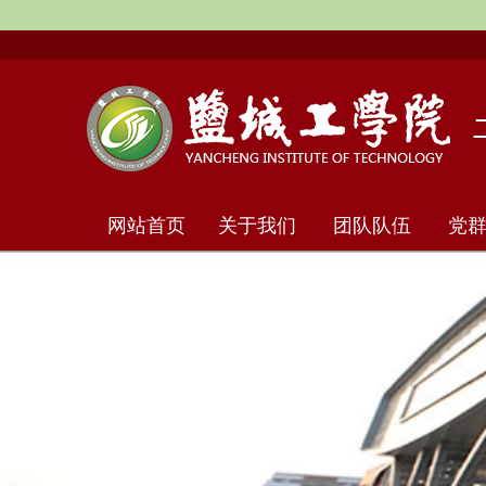
网站首页
关于我们
团队队伍
党