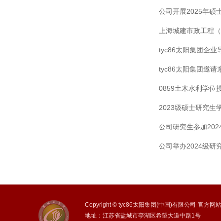
公司开展2025年
上海城建市政工程（
tyc86太阳集团企
tyc86太阳集团
0859土木水利学位
2023级硕士研究
公司研究生参加202
公司举办2024级研
Copyright © tyc86太阳集团(中国)有限公司-官方
地址：江苏省盐城市亭湖区希望大道中路1号