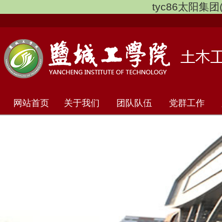
tyc86太阳集
网站首页
关于我们
团队队伍
党群工作