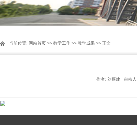
当前位置:
网站首页
>>
教学工作
>>
教学成果
>> 正文
作者: 刘振建 审核人